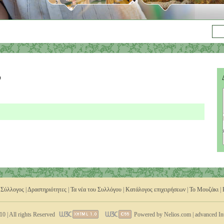
υ
 Σύλλογος
|
Δραστηριότητες
|
Τα νέα του Συλλόγου
|
Κατάλογος επιχειρήσεων
|
Το Μουζάκι
|
0 | All rights Reserved
Powered by Nelios.com | advanced In