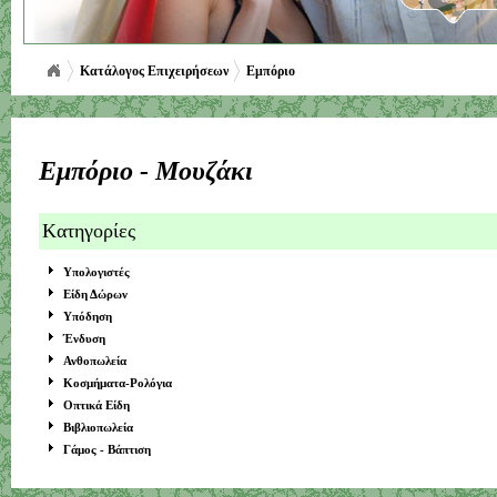
Κατάλογος Επιχειρήσεων
Εμπόριο
Εμπόριο - Μουζάκι
Kατηγορίες
Υπολογιστές
Είδη Δώρων
Υπόδηση
Ένδυση
Ανθοπωλεία
Κοσμήματα-Ρολόγια
Οπτικά Είδη
Βιβλιοπωλεία
Γάμος - Βάπτιση